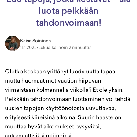
luota pelkkään
tahdonvoimaan!
Kaisa Soininen
11.1.2025
•
Lukuaika: noin 2 minuuttia
Oletko koskaan yrittänyt luoda uutta tapaa,
mutta huomaat motivaation hiipuvan
viimeistään kolmannella viikolla? Et ole yksin.
Pelkkään tahdonvoimaan luottaminen voi tehdä
uusien tapojen käyttöönotosta uuvuttavaa,
erityisesti kiireisinä aikoina. Suurin haaste on
muuttaa hyvät aikomukset pysyviksi,
automaattisiksi rutiineiksi.