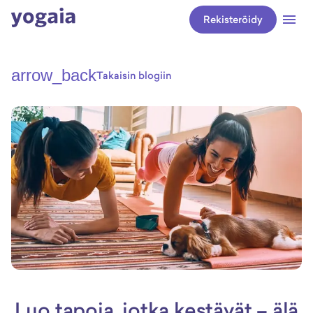
Rekisteröidy
arrow_back
Takaisin blogiin
Luo tapoja, jotka kestävät – älä