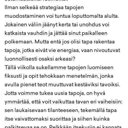
Ilman selkeää strategiaa tapojen
muodostaminen voi tuntua loputtomalta alulta.
Jokainen väliin jäänyt kerta tai unohdus voi
katkaista vauhdin ja jättää sinut paikalleen
polkemaan. Mutta entä jos olisi tapa rakentaa
tapoja, jotka eivät vie energiaa, vaan nivoutuvat
luonnollisesti osaksi arkeasi?
Tällä viikolla sukellamme tapojen luomiseen
fiksusti ja opit tehokkaan menetelmän, jonka
avulla pienet teot muuttuvat kestäviksi tavoiksi.
Jotta voimme tukea uusia tapoja, on hyvä
ymmärtää, että voit vaikuttaa tavan eri vaiheisiin:
sen laukaisevaan tilanteeseen, tekemällä tapa
itse vaivattomaksi suorittaa ja siihen kuinka
palkitsevaa se on. Pelkkään itsekuriin ei kannata