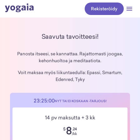
Rekisteröidy
close
Saavuta tavoitteesi!
Panosta itseesi, se kannattaa. Rajattomasti joogaa,
kehonhuoltoa ja meditaatiota.
Voit maksaa myös liikuntaedulla: Epassi, Smartum,
Edenred, Tyky
23:
25
:
00
NYT TAI EI KOSKAAN -TARJOUS!
14 pv maksutta
+ 3 kk
8
$
.24
/kk