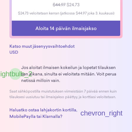
$44.97
$24.73
$24.73 veloitetaan kerran (jatkossa $44.97 joka 3. kuukausi)
Aloita 14 päivän ilmaisjakso
Katso muut jäsenyysvaihtoehdot
USD
Jos aloitat ilmaisen kokeilun ja lopetat tilauksen
lightbulb_2
sen aikana, sinulta ei veloiteta mitään. Voit perua
netissä milloin vain.
Saat sähköpostilla muistutuksen viimeistään 7 päivää ennen kuin
tilauksesi uusiutuu tai ilmaisjakso päättyy, ja korttiasi veloitetaan.
Haluatko ostaa lahjakortin kortilla,
chevron_right
MobilePaylla tai Klarnalla?