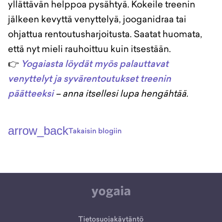
yllättävän helppoa pysähtyä. Kokeile treenin
jälkeen kevyttä venyttelyä, jooganidraa tai
ohjattua rentoutusharjoitusta. Saatat huomata,
että nyt mieli rauhoittuu kuin itsestään.
👉
Yogaiasta löydät myös palauttavat
venyttelyt ja syvärentoutukset treenin
päätteeksi
– anna itsellesi lupa hengähtää.
arrow_back
Takaisin blogiin
Tietosuojakäytäntö