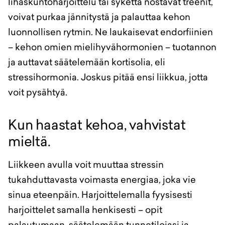
lihaskuntoharjoittelu tai sykettä nostavat treenit,
voivat purkaa jännitystä ja palauttaa kehon
luonnollisen rytmin. Ne laukaisevat endorfiinien
– kehon omien mielihyvähormonien – tuotannon
ja auttavat säätelemään kortisolia, eli
stressihormonia. Joskus pitää ensi liikkua, jotta
voit pysähtyä.
Kun haastat kehoa, vahvistat
mieltä.
Liikkeen avulla voit muuttaa stressin
tukahduttavasta voimasta energiaa, joka vie
sinua eteenpäin. Harjoittelemalla fyysisesti
harjoittelet samalla henkisesti – opit
palautumaan, säätelemään tunnetilojasi ja