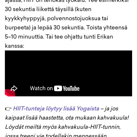
30 sekuntia liikettä täysillä (kuten
kyykkyhyppyjä, polvennostojuoksua tai
burpeeta) ja lepää 30 sekuntia. Toista yhteensä
5–10 minuuttia. Tai tee ohjattu tunti Erikan
kanssa:
👉
HIIT-tunteja löytyy lisää Yogaista
– ja jos
kaipaat lisää haastetta, ota mukaan kahvakuula!
Löydät meiltä myös kahvakuula-HIIT-tunnin,
jossa treeni vie todellakin mennessään.