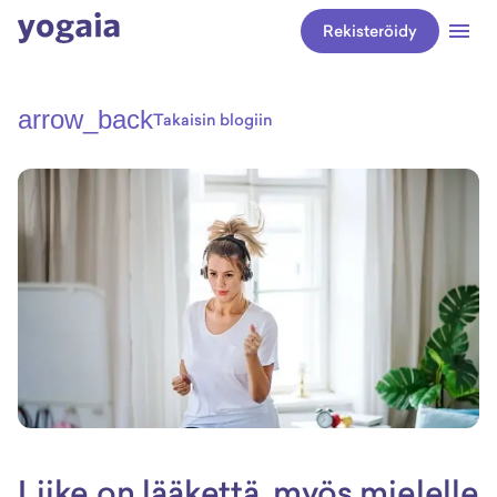
Rekisteröidy
arrow_back
Takaisin blogiin
Liike on lääkettä, myös mielelle