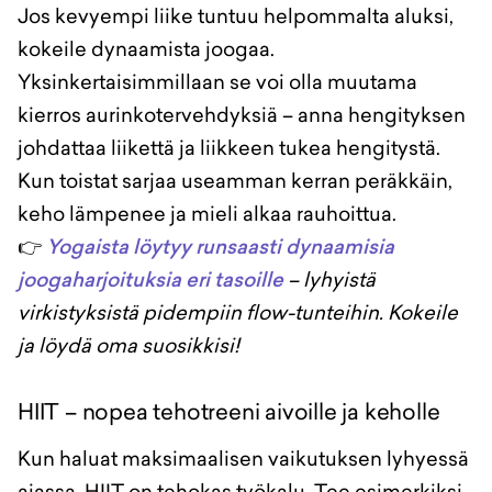
Jos kevyempi liike tuntuu helpommalta aluksi,
kokeile dynaamista joogaa.
Yksinkertaisimmillaan se voi olla muutama
kierros aurinkotervehdyksiä – anna hengityksen
johdattaa liikettä ja liikkeen tukea hengitystä.
Kun toistat sarjaa useamman kerran peräkkäin,
keho lämpenee ja mieli alkaa rauhoittua.
👉
Yogaista löytyy runsaasti dynaamisia
joogaharjoituksia eri tasoille
– lyhyistä
virkistyksistä pidempiin flow-tunteihin. Kokeile
ja löydä oma suosikkisi!
HIIT – nopea tehotreeni aivoille ja keholle
Kun haluat maksimaalisen vaikutuksen lyhyessä
ajassa, HIIT on tehokas työkalu. Tee esimerkiksi